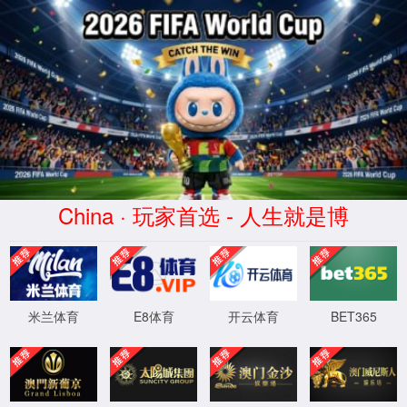
beats365·游戏(中国区)-唯一入口
Toggl
navig
公司动态
25
beats365唯一游戏入口与龙蜥社区完成兼容
性认证
2023-09
04
DPU年度“大阅兵”，beats365唯一游戏入口
惊艳全场
2023-08