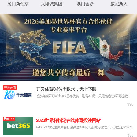
26
beats365唯一游戏入口与统信完成兼容性认
证
2023-12
18
beats365唯一游戏入口荣获IC风云榜年度优
秀创新产品奖
2023-12
08
三次蝉联！beats365唯一游戏入口再次入选
毕马威中国“芯科技”新锐企业50强榜单！
2023-11