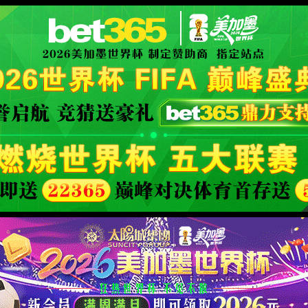
首页
beats365唯
戏入口
404 未找到页面
成立于2020年7月，总部位于中国上海漕河泾新兴技
系统领域的核心专业人员、研发人员组成，在网
有深厚的技术实力。