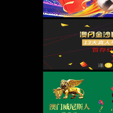
公司电话：(021) 6403 0190
联系邮箱：in
公司地址：上海市徐汇区钦州北路1188号1幢7
版权所有 © beats365·游戏(中国区)-唯一入口